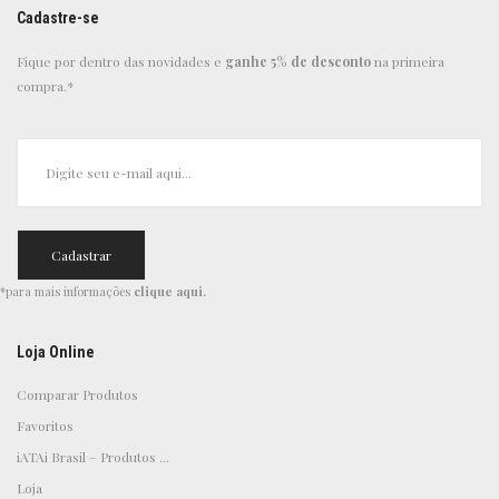
Cadastre-se
Fique por dentro das novidades e
ganhe 5% de desconto
na primeira
compra.*
*para mais informações
clique aqui
.
Loja Online
Comparar Produtos
Favoritos
iATAi Brasil – Produtos ...
Loja