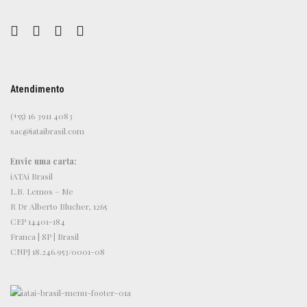
Atendimento
(+55) 16 3911 4083
sac@iataibrasil.com
Envie uma carta:
iATAi Brasil
L.B. Lemos – Me
R Dr Alberto Blucher, 1265
CEP 14401-184
Franca | SP | Brasil
CNPJ 18.246.953/0001-08