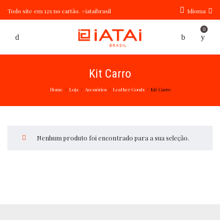
Todo site em 12x no cartão. #iataibrasil
Idioma
0
Kit Carro
Home
Loja
Acessórios
Leather Goods
Kit Carro
/
/
/
/
Nenhum produto foi encontrado para a sua seleção.