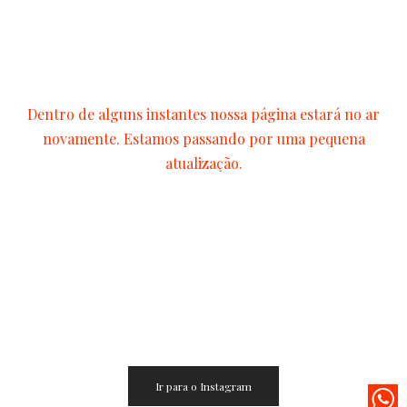
em Breve
Dentro de alguns instantes nossa página estará no ar
novamente. Estamos passando por uma pequena
atualização.
00
00
00
00
dias
horas
min
seg
Ir para o Instagram