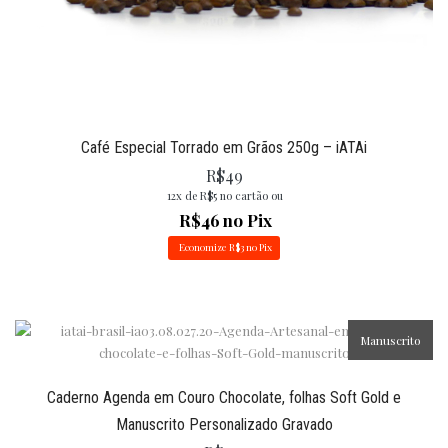
Café Especial Torrado em Grãos 250g – iATAi
R$
49
12x de
R$
5
no cartão ou
R$
46
no Pix
Economize
R$
3
no Pix
Manuscrito
Caderno Agenda em Couro Chocolate, folhas Soft Gold e
Manuscrito Personalizado Gravado