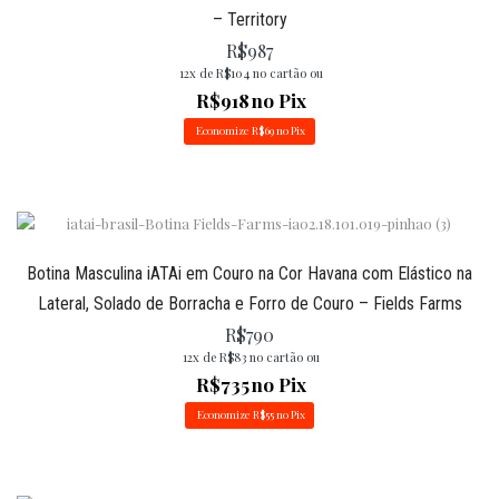
– Territory
R$
987
12x de
R$
104
no cartão ou
R$
918
no Pix
Economize
R$
69
no Pix
Botina Masculina iATAi em Couro na Cor Havana com Elástico na
Lateral, Solado de Borracha e Forro de Couro – Fields Farms
R$
790
12x de
R$
83
no cartão ou
R$
735
no Pix
Economize
R$
55
no Pix