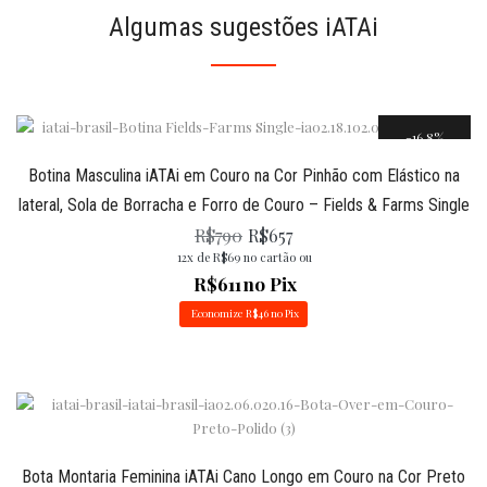
Algumas sugestões iATAi
16.8%
Botina Masculina iATAi em Couro na Cor Pinhão com Elástico na
lateral, Sola de Borracha e Forro de Couro – Fields & Farms Single
R$
790
R$
657
12x de
R$
69
no cartão ou
R$
611
no Pix
Economize
R$
46
no Pix
Bota Montaria Feminina iATAi Cano Longo em Couro na Cor Preto