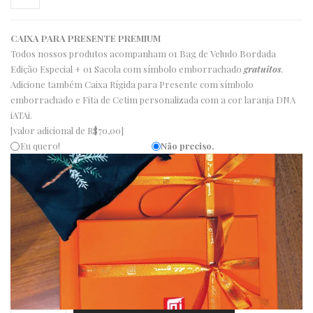
CAIXA PARA PRESENTE PREMIUM
Todos nossos produtos acompanham 01 Bag de Veludo Bordada
Edição Especial + 01 Sacola com símbolo emborrachado
gratuitos
.
Adicione também Caixa Rígida para Presente com símbolo
emborrachado e Fita de Cetim personalizada com a cor laranja DNA
iATAi.
[valor adicional de R$70,00]
Eu quero!
Não preciso.