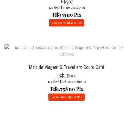
R$
597
12x de
R$
63
no cartão ou
R$
555
no Pix
Economize
R$
42
no Pix
Mala de Viagem S-Travel em Couro Café
R$
1.890
12x de
R$
198
no cartão ou
R$
1.758
no Pix
Economize
R$
132
no Pix