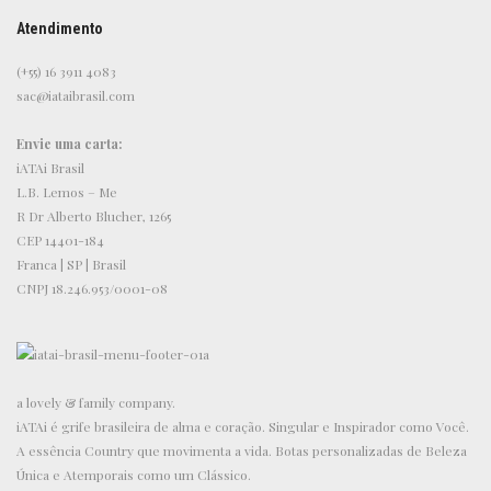
Atendimento
(+55) 16 3911 4083
sac@iataibrasil.com
Envie uma carta:
iATAi Brasil
L.B. Lemos – Me
R Dr Alberto Blucher, 1265
CEP 14401-184
Franca | SP | Brasil
CNPJ 18.246.953/0001-08
a lovely & family company.
iATAi é grife brasileira de alma e coração. Singular e Inspirador como Você.
A essência Country que movimenta a vida. Botas personalizadas de Beleza
Única e Atemporais como um Clássico.