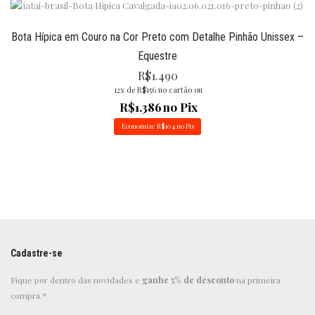
Bota Hípica em Couro na Cor Preto com Detalhe Pinhão Unissex –
Equestre
R$
1.490
12x de
R$
156
no cartão ou
R$
1.386
no Pix
Economize
R$
104
no Pix
Cadastre-se
Fique por dentro das novidades e
ganhe 5% de desconto
na primeira
compra.*