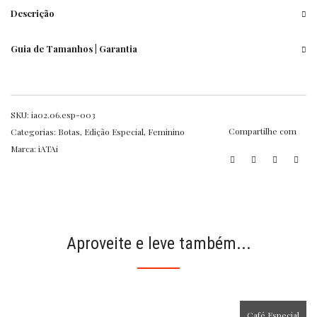
Descrição
Guia de Tamanhos | Garantia
SKU:
ia02.06.esp-003
Compartilhe com
Categorias:
Botas
,
Edição Especial
,
Feminino
Marca:
iATAi
Aproveite e leve também...
Café Especial