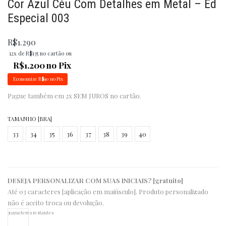
Cor Azul Céu Com Detalhes em Metal – Ed
Especial 003
R$
1.290
12x de
R$
135
no cartão ou
R$
1.200
no Pix
Economize
R$
90
no Pix
Pague também em 2x SEM JUROS no cartão.
TAMANHO [BRA]
33
34
35
36
37
38
39
40
DESEJA PERSONALIZAR COM SUAS INICIAIS? [gratuito]
Até 03 caracteres [aplicação em maiúsculo]. Produto personalizado
não é aceito troca ou devolução.
3
caracteres restantes