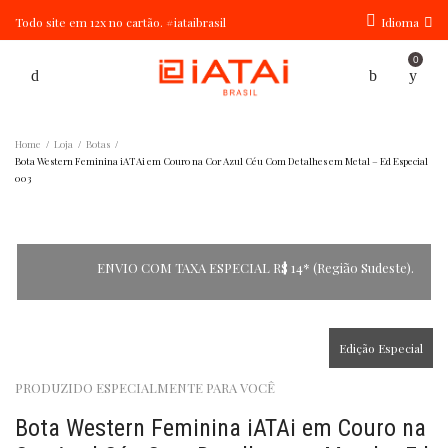
Todo site em 12x no cartão. #iataibrasil
Idioma
0
Home
Loja
Botas
/
/
/
Bota Western Feminina iATAi em Couro na Cor Azul Céu Com Detalhes em Metal – Ed Especial
003
ENVIO COM TAXA ESPECIAL R$ 14* (Região Sudeste).
Edição Especial
PRODUZIDO ESPECIALMENTE PARA VOCÊ
Bota Western Feminina iATAi em Couro na