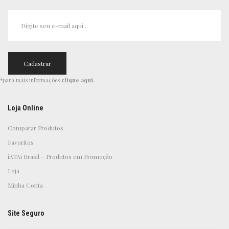
*para mais informações
clique aqui
.
Loja Online
Comparar Produtos
Favoritos
iATAi Brasil – Produtos em Promoção
Loja
Minha Conta
Site Seguro