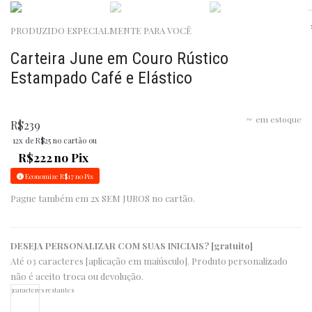
PRODUZIDO ESPECIALMENTE PARA VOCÊ
Carteira June em Couro Rústico
Estampado Café e Elástico
em estoque
R$
239
12x de
R$
25
no cartão ou
R$
222
no Pix
Economize
R$
17
no Pix
Pague também em 2x SEM JUROS no cartão.
DESEJA PERSONALIZAR COM SUAS INICIAIS? [gratuito]
Até 03 caracteres [aplicação em maiúsculo]. Produto personalizado
não é aceito troca ou devolução.
3
caracteres restantes