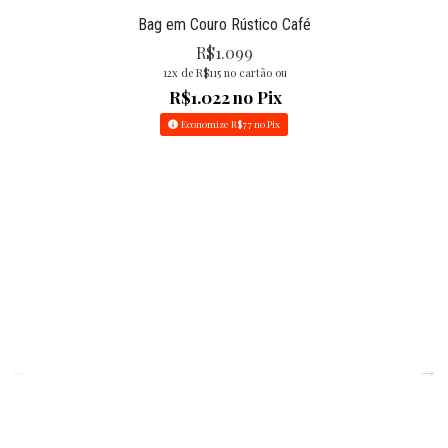
Bag em Couro Rústico Café
R$
1.099
12x de
R$
115
no cartão ou
R$
1.022
no Pix
Economize
R$
77
no Pix