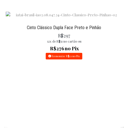
Cinto Clássico Dupla Face Preto e Pinhão
R$
297
12x de
R$
31
no cartão ou
R$
276
no Pix
Economize
R$
21
no Pix