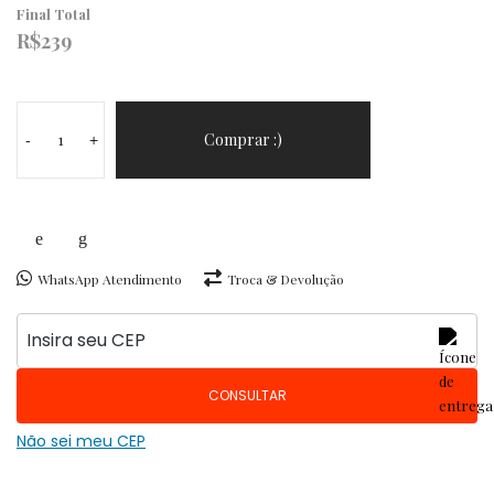
Final Total
R$
239
Carteira
June
Comprar :)
-
+
em
Couro
Rústico
Estampado
Café
WhatsApp Atendimento
Troca & Devolução
e
Elástico
quantidade
CONSULTAR
Não sei meu CEP