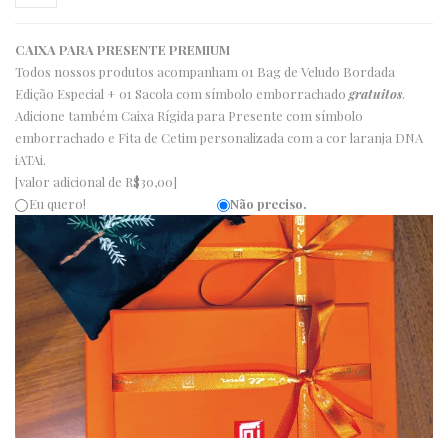
CAIXA PARA PRESENTE PREMIUM
Todos nossos produtos acompanham 01 Bag de Veludo Bordada
Edição Especial + 01 Sacola com símbolo emborrachado
gratuitos
.
Adicione também Caixa Rígida para Presente com símbolo
emborrachado e Fita de Cetim personalizada com a cor laranja DNA
iATAi.
[valor adicional de R$30,00]
Eu quero!
Não preciso.