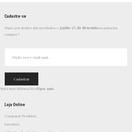
Cadastre-se
Fique por dentro das novidades e
ganhe 5% de desconto
na primeira
compra.*
*para mais informações
clique aqui
.
Loja Online
Comparar Produtos
Favoritos