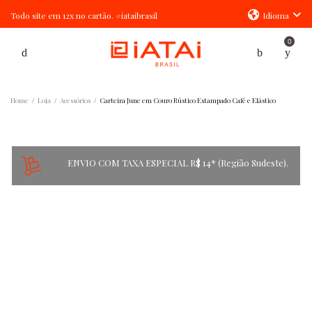
Todo site em 12x no cartão. #iataibrasil
Idioma
0
Home
Loja
Acessórios
Carteira June em Couro Rústico Estampado Café e Elástico
/
/
/
ENVIO COM TAXA ESPECIAL R$ 14* (Região Sudeste).