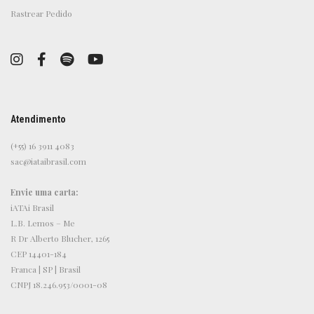
Rastrear Pedido
Atendimento
(+55) 16 3911 4083
sac@iataibrasil.com
Envie uma carta:
iATAi Brasil
L.B. Lemos – Me
R Dr Alberto Blucher, 1265
CEP 14401-184
Franca | SP | Brasil
CNPJ 18.246.953/0001-08