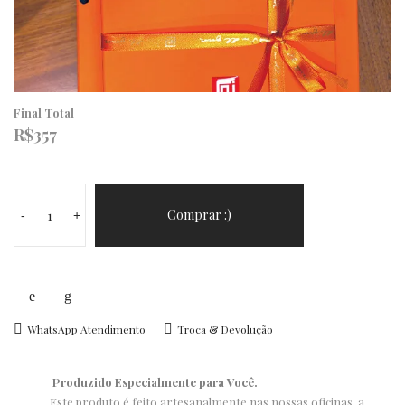
Final Total
R$
357
Carteira
Porta-
Comprar :)
-
+
Cartão
em
Couro
Whisky
Manuscrito
WhatsApp Atendimento
Troca & Devolução
Personalizado
quantidade
Produzido Especialmente para Você.
Este produto é feito artesanalmente nas nossas oficinas, a