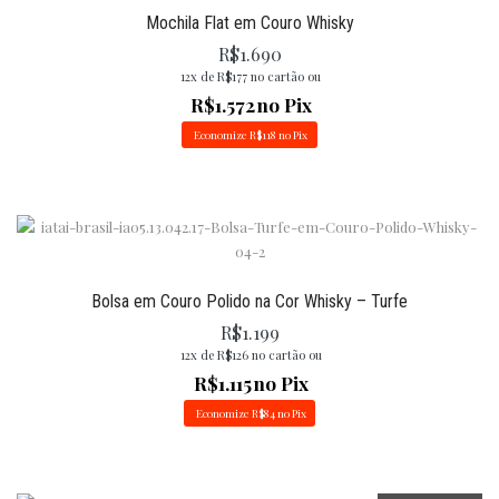
Mochila Flat em Couro Whisky
R$
1.690
12x de
R$
177
no cartão ou
R$
1.572
no Pix
Economize
R$
118
no Pix
Bolsa em Couro Polido na Cor Whisky – Turfe
R$
1.199
12x de
R$
126
no cartão ou
R$
1.115
no Pix
Economize
R$
84
no Pix