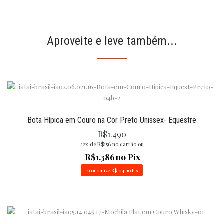
Aproveite e leve também...
Bota Hípica em Couro na Cor Preto Unissex- Equestre
R$
1.490
12x de
R$
156
no cartão ou
R$
1.386
no Pix
Economize
R$
104
no Pix