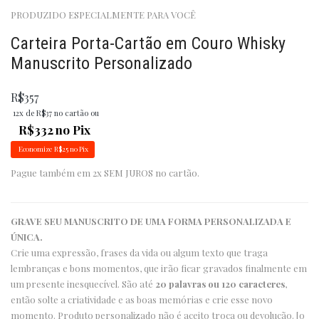
PRODUZIDO ESPECIALMENTE PARA VOCÊ
Carteira Porta-Cartão em Couro Whisky
Manuscrito Personalizado
R$
357
12x de
R$
37
no cartão ou
R$
332
no Pix
Economize
R$
25
no Pix
Pague também em 2x SEM JUROS no cartão.
GRAVE SEU MANUSCRITO DE UMA FORMA PERSONALIZADA E
ÚNICA.
Crie uma expressão, frases da vida ou algum texto que traga
lembranças e bons momentos, que irão ficar gravados finalmente em
um presente inesquecível. São até
20 palavras ou 120 caracteres
,
então solte a criatividade e as boas memórias e crie esse novo
momento. Produto personalizado não é aceito troca ou devolução. [o