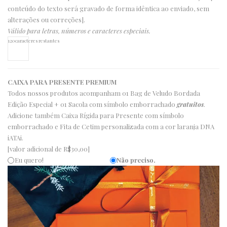
conteúdo do texto será gravado de forma idêntica ao enviado, sem
alterações ou correções].
Válido para letras, números e caracteres especiais.
120
caracteres restantes
CAIXA PARA PRESENTE PREMIUM
Todos nossos produtos acompanham 01 Bag de Veludo Bordada
Edição Especial + 01 Sacola com símbolo emborrachado
gratuitos
.
Adicione também Caixa Rígida para Presente com símbolo
emborrachado e Fita de Cetim personalizada com a cor laranja DNA
iATAi.
[valor adicional de R$30,00]
Eu quero!
Não preciso.