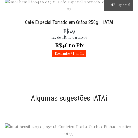
Café Especial
Café Especial Torrado em Grãos 250g – iATAi
R$
49
12x de
R$
5
no cartão ou
R$
46
no Pix
Economize
R$
3
no Pix
Algumas sugestões iATAi