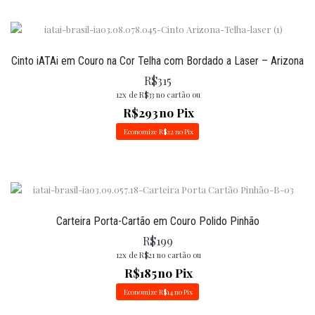
Cinto iATAi em Couro na Cor Telha com Bordado a Laser – Arizona
R$
315
12x de
R$
33
no cartão ou
R$
293
no Pix
Economize
R$
22
no Pix
Carteira Porta-Cartão em Couro Polido Pinhão
R$
199
12x de
R$
21
no cartão ou
R$
185
no Pix
Economize
R$
14
no Pix