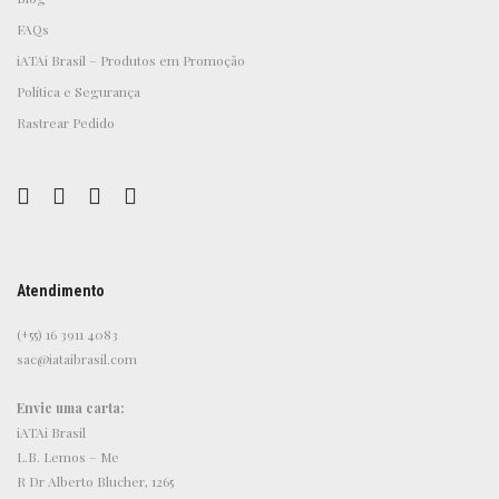
FAQs
iATAi Brasil – Produtos em Promoção
Política e Segurança
Rastrear Pedido
Atendimento
(+55) 16 3911 4083
sac@iataibrasil.com
Envie uma carta:
iATAi Brasil
L.B. Lemos – Me
R Dr Alberto Blucher, 1265