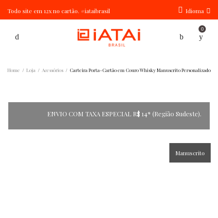
Todo site em 12x no cartão. #iataibrasil
Idioma
0
Home
Loja
Acessórios
Carteira Porta-Cartão em Couro Whisky Manuscrito Personalizado
/
/
/
ENVIO COM TAXA ESPECIAL R$ 14* (Região Sudeste).
Manuscrito