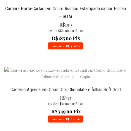
Carteira Porta-Cartão em Couro Rustico Estampado na cor Pinhão
– iATAi
R$
199
12x de
R$
21
no cartão ou
R$
185
no Pix
Economize
R$
14
no Pix
Caderno Agenda em Couro Cor Chocolate e folhas Soft Gold
R$
375
12x de
R$
39
no cartão ou
R$
349
no Pix
Economize
R$
26
no Pix